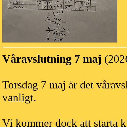
Våravslutning 7 maj
(202
Torsdag 7 maj är det våra
vanligt.
Vi kommer dock att starta k